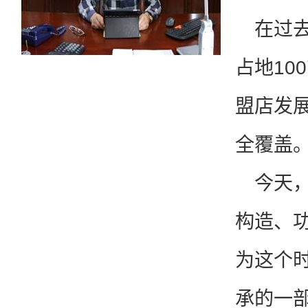
在过
占地10
盟店发
全覆盖
今天
构造、
为这个
承的一